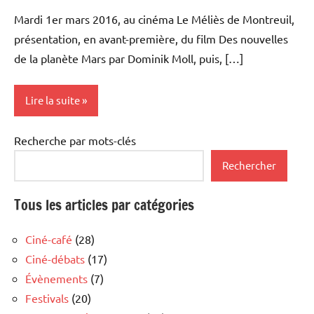
Mardi 1er mars 2016, au cinéma Le Méliès de Montreuil,
présentation, en avant-première, du film Des nouvelles
de la planète Mars par Dominik Moll, puis, […]
Lire la suite
Recherche par mots-clés
Rencontres
filmées
Rechercher
Tous les articles par catégories
Ciné-café
(28)
Ciné-débats
(17)
Évènements
(7)
Festivals
(20)