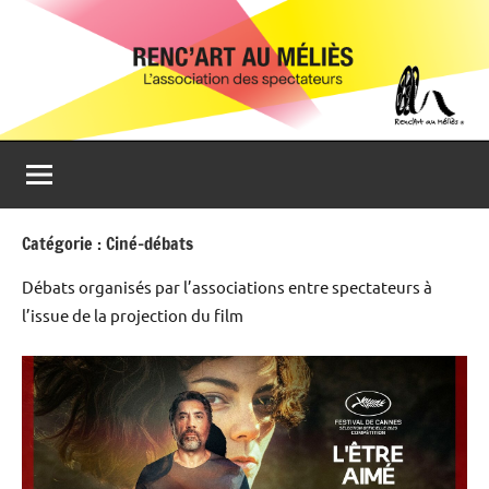
Aller
Renc'Art
Association
au
de
au
contenu
spectateurs
du
Méliès
cinéma
Le
Méliès
de
Catégorie :
Ciné-débats
Montreuil
Débats organisés par l’associations entre spectateurs à
l’issue de la projection du film