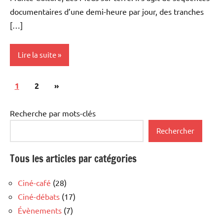
documentaires d’une demi-heure par jour, des tranches
[…]
Lire la suite
Pagination
Articles
1
Ciné-
2
»
des
débats
suivants
publications
Recherche par mots-clés
Rechercher
Tous les articles par catégories
Ciné-café
(28)
Ciné-débats
(17)
Évènements
(7)