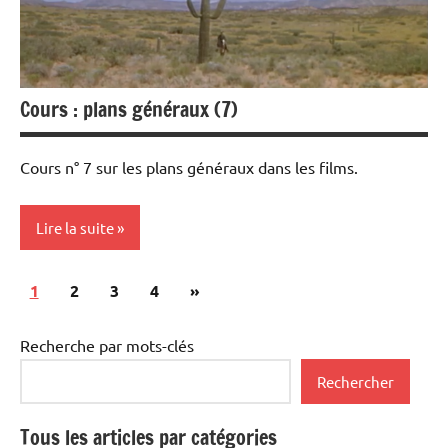
Cours : plans généraux (7)
Cours n° 7 sur les plans généraux dans les films.
Lire la suite
Pagination
Articles
1
Rencontres
2
3
4
»
des
filmées
suivants
publications
Recherche par mots-clés
Université
Populaire
Rechercher
et Cours
au Méliès
Tous les articles par catégories