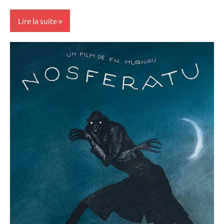
Lire la suite
Rencontres
filmées
Université
Populaire
et Cours
au Méliès