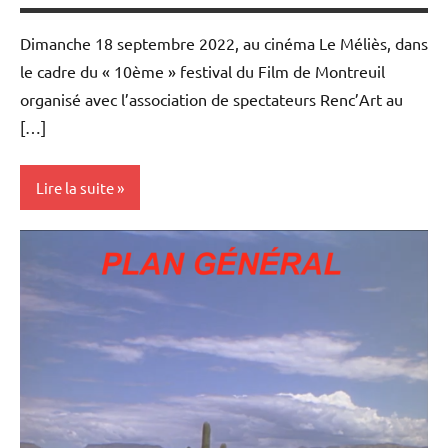
Université
Populaire
Dimanche 18 septembre 2022, au cinéma Le Méliès, dans
et Cours
le cadre du « 10ème » festival du Film de Montreuil
au Méliès
organisé avec l’association de spectateurs Renc’Art au
[…]
Lire la suite
Rencontres
filmées