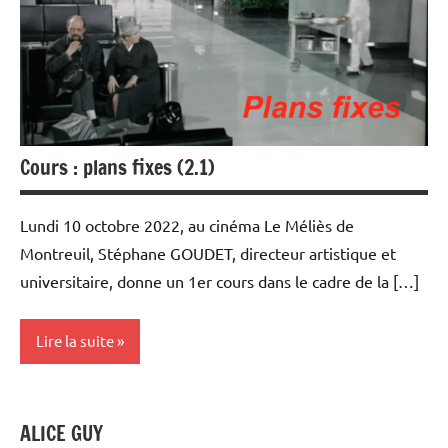
Populaire
et Cours
au Méliès
Cours : plans fixes (2.1)
Lundi 10 octobre 2022, au cinéma Le Méliès de
Montreuil, Stéphane GOUDET, directeur artistique et
universitaire, donne un 1er cours dans le cadre de la […]
Lire la suite
Rencontres
filmées
ALICE GUY