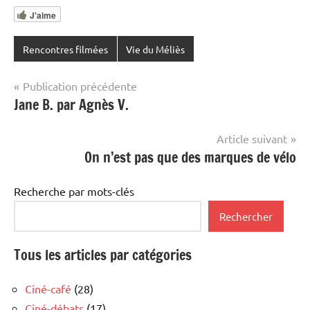
J'aime
Rencontres filmées
Vie du Méliès
Navigation
Publication précédente
Jane B. par Agnès V.
de
l’article
Article suivant
On n’est pas que des marques de vélo
Recherche par mots-clés
Rechercher
Tous les articles par catégories
Ciné-café
(28)
Ciné-débats
(17)