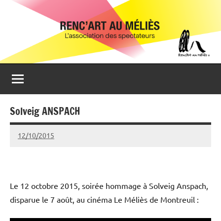
Aller
Renc'Art
Association
au
de
au
contenu
spectateurs
du
Méliès
cinéma
Le
Méliès
de
Solveig ANSPACH
Montreuil
12/10/2015
Michel
Podgoursky
Le 12 octobre 2015, soirée hommage à Solveig Anspach,
disparue le 7 août, au cinéma Le Méliès de Montreuil :