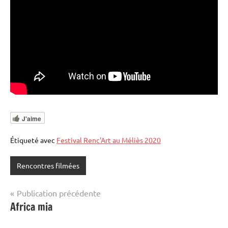
J'aime
Étiqueté avec
Festival Renc'Art au Méliès 2020
Rencontres filmées
Navigation
Publication précédente
Africa mia
de
l’article