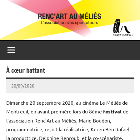
Aller
Renc'Art
Association
au
de
au
contenu
spectateurs
du
Méliès
cinéma
Le
Méliès
de
À cœur battant
Montreuil
20/09/2020
Michel
Podgoursky
Dimanche 20 septembre 2020, au cinéma Le Méliès de
Montreuil, en avant-première lors du 8ème
festival
de
l’association Renc’Art au Méliès, Marie Boudon,
programmatrice, reçoit la réalisatrice, Keren Ben Rafael,
la productrice, Delphine Benroubi et la co-scénariste,