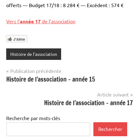
offerts — Budget 17/18 : 8 284 € — Excédent : 574 €
Vers l’
année 17
de l’association
J'aime
Histoire de l'association
Navigation
Publication précédente
Histoire de l’association – année 15
de
l’article
Article suivant
Histoire de l’association – année 17
Recherche par mots-clés
Rechercher