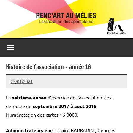
Aller
Renc'Art
Association
au
de
au
contenu
spectateurs
du
Méliès
cinéma
Le
Méliès
de
Histoire de l’association – année 16
Montreuil
25/01/2021
admin93100
La
seizième année
d’exercice de l’association s’est
déroulée de
septembre 2017 à août 2018
.
Numérotation des cartes 16-0000
.
Administrateurs élus
: Claire BARBARIN ; Georges