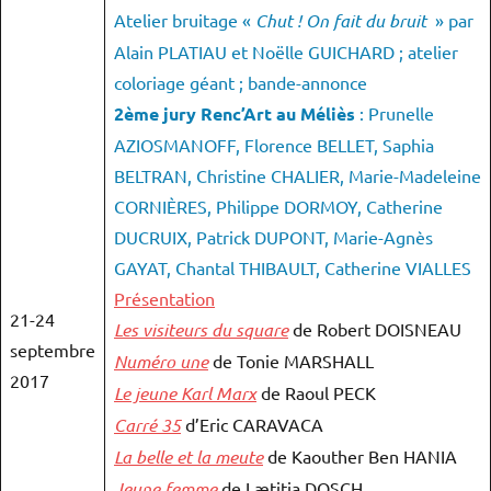
Atelier bruitage «
Chut ! On fait du bruit
» par
Alain PLATIAU et Noëlle GUICHARD ; atelier
coloriage géant ; bande-annonce
2ème jury Renc’Art au Méliès
: Prunelle
AZIOSMANOFF, Florence BELLET, Saphia
BELTRAN, Christine CHALIER, Marie-Madeleine
CORNIÈRES, Philippe DORMOY, Catherine
DUCRUIX, Patrick DUPONT, Marie-Agnès
GAYAT, Chantal THIBAULT, Catherine VIALLES
Présentation
21-24
Les visiteurs du square
de Robert DOISNEAU
septembre
Numéro une
de Tonie MARSHALL
2017
Le jeune Karl Marx
de Raoul PECK
Carré 35
d’Eric CARAVACA
La belle et la meute
de Kaouther Ben HANIA
Jeune femme
de Lætitia DOSCH