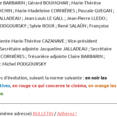
ire BARBARIN ; Gérard BOUMGHAR ; Marie-Thérèse
ICHIN ; Marie-Madeleine CORNIÈRES ; Pascale GUEGAN ;
LLADEAU ; Jean-Louis LE GALL ; Jean-Pierre LLEDO ;
ODGOURSKY ; Sylvie ROUX ; René SALAÜN ; Françoise
sidente Marie-Thérèse CAZANAVE ; Vice-président
crétaire adjointe Jacqueline JALLADEAU ; Secrétaire
 CORNIÈRES ; Trésorière adjointe Claire BARBARIN ;
e : Michel PODGOURSKY
s d’évolution, suivant la norme suivante :
en noir les
,
,
atives
en rouge ce qui concerne le cinéma
en orange les
.
ns
2 (même adresse)
BULLETIN
/
Adhérez !