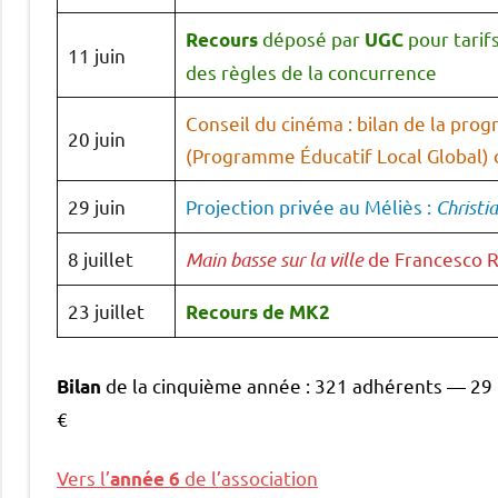
déposé par
pour tarif
Recours
UGC
11 juin
des règles de la concurrence
Conseil du cinéma : bilan de la prog
20 juin
(Programme Éducatif Local Global) de
29 juin
Projection privée au Méliès :
Christi
8 juillet
Main basse sur la ville
de Francesco RO
23 juillet
Recours de MK2
de la cinquième année : 321 adhérents — 29 f
Bilan
€
Vers l’
de l’association
année 6