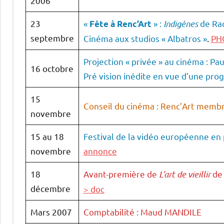
2006
23
«
» :
Indigènes
de Ra
Fête à Renc’Art
septembre
Cinéma aux studios « Albatros »
.
PH
Projection « privée » au cinéma : P
16 octobre
Pré vision inédite en vue d’une pr
15
Conseil du cinéma : Renc’Art membre
novembre
15 au 18
Festival de la vidéo européenne en 
novembre
annonce
18
Avant-première de
L’art de vieillir
de 
décembre
> doc
Mars 2007
Comptabilité : Maud MANDILE