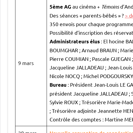
au cinéma +
Témoins
d’And
5ème AG
Des séances « parents-bébés » ?
> d
350 envois pour chaque programme
Possibilité d’inscription des réserva
: El hocine B
Administrateurs élus
BOUMGHAR ; Arnaud BRAUN ; Marie
Pierre COUMIAN ; Pascale GUEGAN ;
9 mars
Jacqueline JALLADEAU ; Jean-Loui
Nicole NOCQ ; Michel PODGOURSKY 
: Président Jean-Louis LE G
Bureau
président Jacqueline JALLADEAU ; 
Sylvie ROUX ; Trésorière Marie-Mad
; Trésorière adjointe Jeannette HEN
Contrôle des comptes : Martine M
29 mars
Nouvelle convention de coopératio