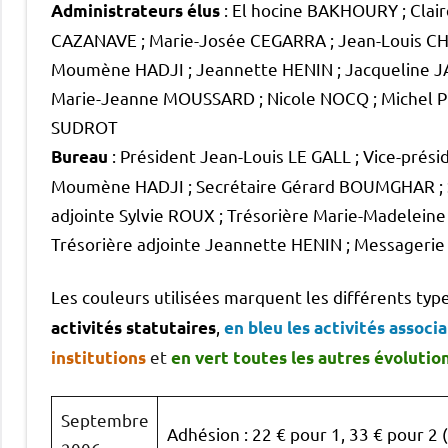
: El hocine BAKHOURY ; Cla
Administrateurs élus
CAZANAVE ; Marie-Josée CEGARRA ; Jean-Louis CH
Moumène HADJI ; Jeannette HENIN ; Jacqueline JA
Marie-Jeanne MOUSSARD ; Nicole NOCQ ; Michel P
SUDROT
: Président Jean-Louis LE GALL ; Vice-pré
Bureau
Moumène HADJI ; Secrétaire Gérard BOUMGHAR ; Se
adjointe Sylvie ROUX ; Trésorière Marie-Madeleine
Trésorière adjointe Jeannette HENIN ; Messageri
Les couleurs utilisées marquent les différents type
,
activités statutaires
en bleu les activités associ
et
institutions
en vert toutes les autres évolutio
Septembre
Adhésion : 22 € pour 1, 33 € pour 