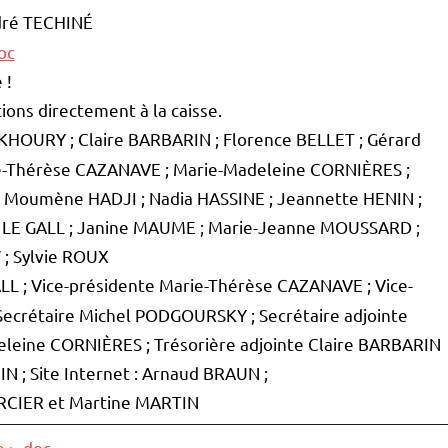
ré TECHINÉ
oc
 !
tions directement à la caisse.
AKHOURY ; Claire BARBARIN ; Florence BELLET ; Gérard
-Thérèse CAZANAVE ; Marie-Madeleine CORNIÈRES ;
 Moumène HADJI ; Nadia HASSINE ; Jeannette HENIN ;
s LE GALL ; Janine MAUME ; Marie-Jeanne MOUSSARD ;
; Sylvie ROUX
ALL ; Vice-présidente Marie-Thérèse CAZANAVE ; Vice-
Secrétaire Michel PODGOURSKY ; Secrétaire adjointe
eleine CORNIÈRES ; Trésorière adjointe Claire BARBARIN
IN ; Site Internet : Arnaud BRAUN ;
ERCIER et Martine MARTIN
n
> doc