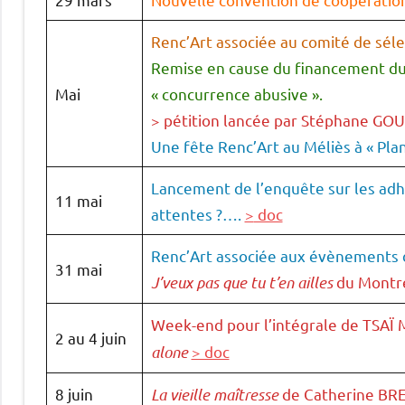
Renc’Art associée au comité de sélec
Remise en cause du financement du 
Mai
« concurrence abusive ».
> pétition lancée par Stéphane GOU
Une fête Renc’Art au Méliès à « Pl
Lancement de l’enquête sur les adhé
11 mai
attentes ?….
>
doc
Renc’Art associée aux évènements d
31 mai
J’veux pas que tu t’en ailles
du Montre
Week-end pour l’intégrale de TSAÏ M
2 au 4 juin
alone
> doc
8 juin
La vieille maîtresse
de Catherine BRE