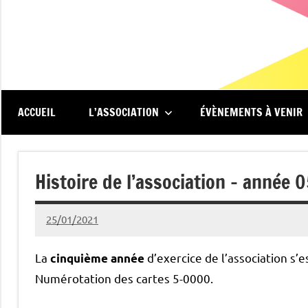
Aller
au
contenu
Renc'Art
Association
de
au
spectateurs
du
ACCUEIL
L’ASSOCIATION
ÉVÈNEMENTS À VENIR
cinéma
Méliès
Le
Méliès
Histoire de l’association – année 
de
Montreuil
25/01/2021
admin93100
La
d’exercice de l’association s’
cinquième année
Numérotation des cartes 5-0000.