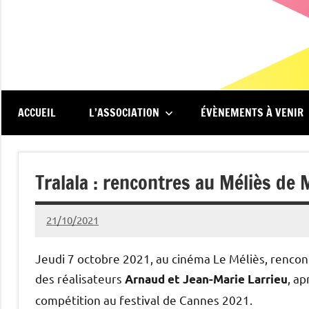
Aller
au
contenu
Renc'Art
Association
de
au
spectateurs
du
ACCUEIL
L’ASSOCIATION
ÉVÈNEMENTS À VENIR
cinéma
Méliès
Le
Méliès
Tralala : rencontres au Méliès de
de
Montreuil
21/10/2021
Michel
Podgoursky
Jeudi 7 octobre 2021, au cinéma Le Méliès, rencon
des réalisateurs
, ap
Arnaud et Jean-Marie Larrieu
compétition au festival de Cannes 2021.