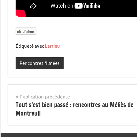
J'aime
Étiqueté avec
Larrieu
Rencontres filmées
Navigation
Publication précédente
Tout s’est bien passé : rencontres au Méliès de
de
Montreuil
l’article