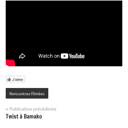
J'aime
Rencontres filmées
Navigation
Publication précédente
Twist à Bamako
de
l’article