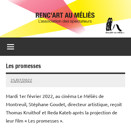
Aller
Renc'Art
Association
au
de
au
contenu
spectateurs
du
Méliès
cinéma
Le
Méliès
de
Les promesses
Montreuil
25/07/2022
Michel
Podgoursky
Mardi 1er février 2022, au cinéma Le Méliès de
Montreuil, Stéphane Goudet, directeur artistique, reçoit
Thomas Kruithof et Reda Kateb après la projection de
leur film « Les promesses ».