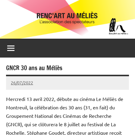
Aller
Renc'Art
Association
au
de
au
contenu
spectateurs
du
Méliès
cinéma
Le
Méliès
de
GNCR 30 ans au Méliès
Montreuil
26/07/2022
Michel
Podgoursky
Mercredi 13 avril 2022, débute au cinéma Le Méliès de
Montreuil, la célébration des 30 ans (31, en fait) du
Groupement National des Cinémas de Recherche
(GNCR), qui se clôturera le 8 juillet au festival de La
Rochelle. Stéphane Goudet, directeur artistique reçoit