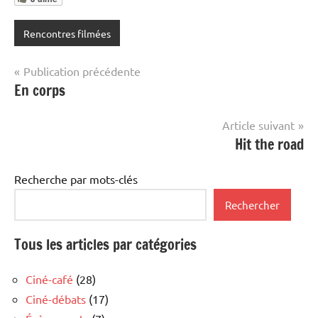
Rencontres filmées
Navigation
Publication précédente
En corps
de
l’article
Article suivant
Hit the road
Recherche par mots-clés
Rechercher
Tous les articles par catégories
Ciné-café
(28)
Ciné-débats
(17)