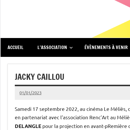
Aller
au
contenu
Renc'Art
Association
de
au
spectateurs
du
ACCUEIL
L’ASSOCIATION
ÉVÈNEMENTS À VENIR
cinéma
Méliès
Le
Méliès
JACKY CAILLOU
de
Montreuil
01/01/2023
Michel
Podgoursky
Samedi 17 septembre 2022, au cinéma Le Méliès, da
en partenariat avec l’association Renc’Art au Mél
pour la projection en avant-pRemière 
DELANGLE