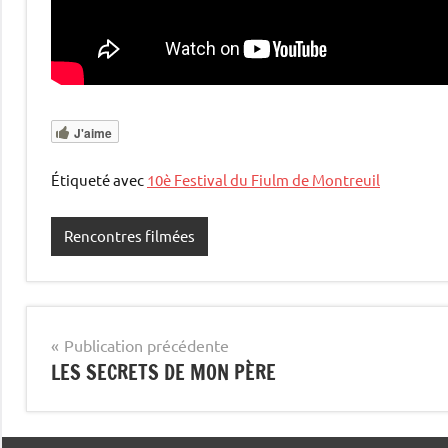
J'aime
Étiqueté avec
10è Festival du Fiulm de Montreuil
Rencontres filmées
Navigation
Publication précédente
LES SECRETS DE MON PÈRE
de
l’article