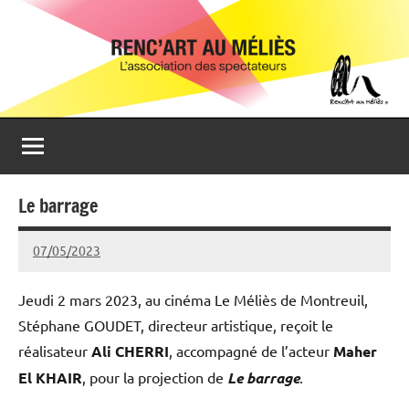
Aller
Renc'Art
Association
au
de
au
contenu
spectateurs
du
Méliès
cinéma
Le
Méliès
de
Le barrage
Montreuil
07/05/2023
admin93100
Jeudi 2 mars 2023, au cinéma Le Méliès de Montreuil,
Stéphane GOUDET, directeur artistique, reçoit le
réalisateur
Ali CHERRI
, accompagné de l’acteur
Maher
El KHAIR
, pour la projection de
Le barrage
.