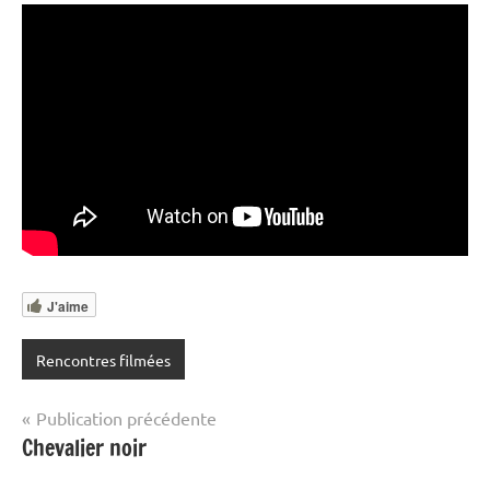
J'aime
Rencontres filmées
Navigation
Publication précédente
Chevalier noir
de