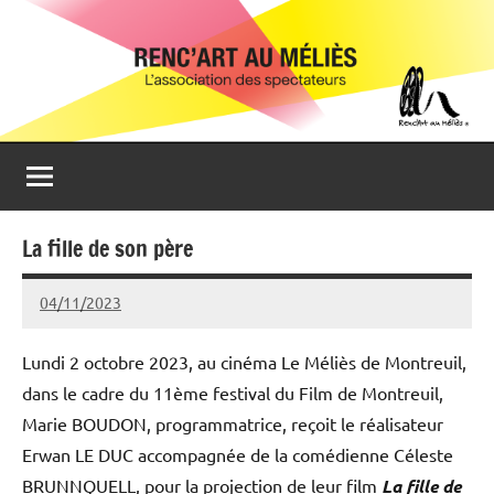
Aller
Renc'Art
Association
au
de
au
contenu
spectateurs
du
Méliès
cinéma
Le
Méliès
de
La fille de son père
Montreuil
04/11/2023
Michel
Podgoursky
Lundi 2 octobre 2023, au cinéma Le Méliès de Montreuil,
dans le cadre du 11ème festival du Film de Montreuil,
Marie BOUDON, programmatrice, reçoit le réalisateur
Erwan LE DUC accompagnée de la comédienne Céleste
BRUNNQUELL, pour la projection de leur film
La fille de