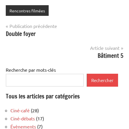
Rencontres filmées
Navigation
Publication précédente
Double foyer
de
l’article
Article suivant
Bâtiment 5
Recherche par mots-clés
Rechercher
Tous les articles par catégories
Ciné-café
(28)
Ciné-débats
(17)
Évènements
(7)