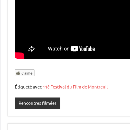
J'aime
Étiqueté avec
11è Festival du Film de Montreuil
Rencontres filmées