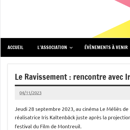
Aller
au
contenu
Renc'Art
Association
de
au
spectateurs
du
ACCUEIL
L’ASSOCIATION
ÉVÈNEMENTS À VENIR
cinéma
Méliès
Le
Méliès
Le Ravissement : rencontre avec I
de
Montreuil
04/11/2023
Isabelle
Devaux
Jeudi 28 septembre 2023, au cinéma Le Méliès de
réalisatrice Iris Kaltenbäck juste après la projecti
festival du Film de Montreuil.