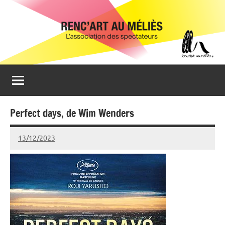
Aller
Renc'Art
Association
au
de
au
contenu
spectateurs
du
Méliès
cinéma
Le
Méliès
de
Perfect days, de Wim Wenders
Montreuil
13/12/2023
Isabelle
Devaux