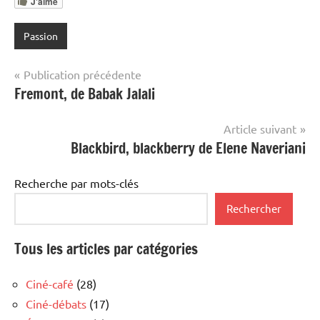
J'aime
Passion
Navigation
Publication précédente
Fremont, de Babak Jalali
de
l’article
Article suivant
Blackbird, blackberry de Elene Naveriani
Recherche par mots-clés
Rechercher
Tous les articles par catégories
Ciné-café
(28)
Ciné-débats
(17)