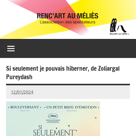
Aller
Renc'Art
Association
au
de
au
contenu
spectateurs
du
Méliès
cinéma
Le
Méliès
de
Si seulement je pouvais hiberner, de Zoliargal
Montreuil
Pureydash
12/01/2024
Isabelle
1
Devaux
commentaire