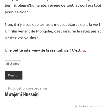
buriné, plein d’humanité, revenu de tout, et qui fera tout
pour les aider.
Non, il n’y a pas que les trois mousquetaires dans la vie !
Un film venant de Mongolie, c’est rare, ne le ratez pas et
alertez vos voisins !
Une petite interview de la réalisatrice ? C’est
ici
.
J'aime
Passion
Navigation
Publication précédente
Mwajemi Hussein
de
l’article
Article suivant