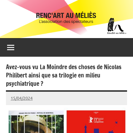
Aller
Renc'Art
Association
au
de
au
contenu
spectateurs
du
Méliès
cinéma
Le
Méliès
de
Avez-vous vu La Moindre des choses de Nicolas
Montreuil
Philibert ainsi que sa trilogie en milieu
psychiatrique ?
15/04/2024
Isabelle
3
Devaux
commentaires