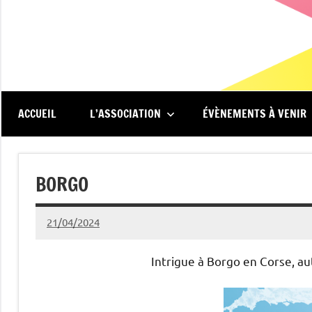
Aller
au
contenu
Renc'Art
Association
de
au
spectateurs
du
ACCUEIL
L’ASSOCIATION
ÉVÈNEMENTS À VENIR
cinéma
Méliès
Le
Méliès
BORGO
de
Montreuil
21/04/2024
Michel
Podgoursky
Intrigue à Borgo en Corse, a