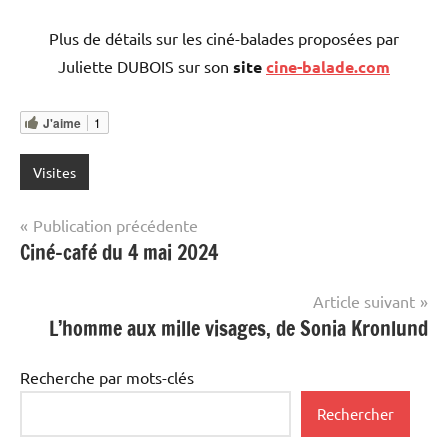
Plus de détails sur les ciné-balades proposées par
Juliette DUBOIS sur son
site
cine-balade.com
J'aime
1
Visites
Navigation
Publication précédente
Ciné-café du 4 mai 2024
de
l’article
Article suivant
L’homme aux mille visages, de Sonia Kronlund
Recherche par mots-clés
Rechercher