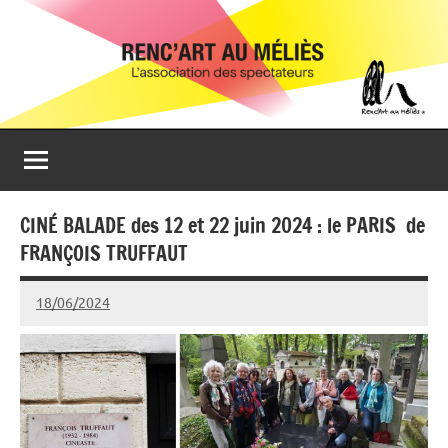
Aller
Renc'Art
Association
au
de
au
contenu
spectateurs
du
Méliès
cinéma
Le
Méliès
de
CINÉ BALADE des 12 et 22 juin 2024 : le PARIS de
Montreuil
FRANÇOIS TRUFFAUT
18/06/2024
Isabelle
Devaux