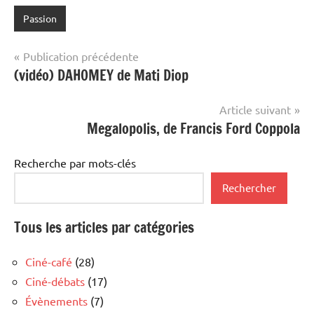
Passion
Navigation
Publication précédente
(vidéo) DAHOMEY de Mati Diop
de
l’article
Article suivant
Megalopolis, de Francis Ford Coppola
Recherche par mots-clés
Rechercher
Tous les articles par catégories
Ciné-café
(28)
Ciné-débats
(17)
Évènements
(7)