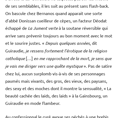
de ses semblables, il les suit au présent sans flash-back.
On bascule chez Bernanos quand apparait une sorte
d’abbé Donissan cueilleur de cèpes, un facteur Déodat
échappé de
La Jument verte
à la soutane réversible qui
arrive sans prévenir toujours au bon moment avec le mot
et le sourire justes. «
Depuis quelques années
, dit
Guiraudie,
je ressens fortement l’érotique de la religion
catholique
[…]
en me rapprochant de la mort, je sens que
je vais me diriger vers une quête mystique
». Pas de satire
chez lui, aucun surplomb vis-à-vis de ses personnages
paumés mais vivants, des gros, des vieux, des paysans,
des sexy et des moches dont il montre la sensualité, « La
beauté cachée des laids, des laids » à la Gainsbourg, un
Guiraudie en mode flambeur.
Au confessionnal le curé avoue ses péchés à une brebis