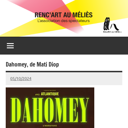
Aller
Renc'Art
Association
au
de
au
contenu
spectateurs
du
Méliès
cinéma
Le
Méliès
de
Dahomey, de Mati Diop
Montreuil
05/10/2024
Isabelle
Devaux