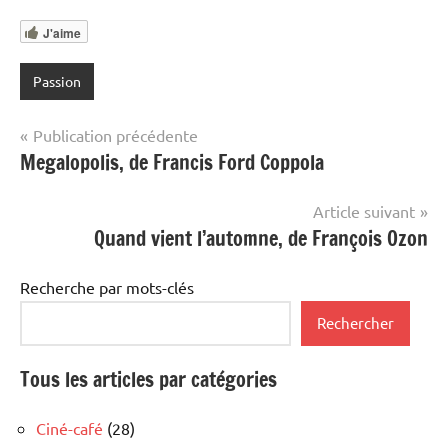
J'aime
Passion
Navigation
Publication précédente
Megalopolis, de Francis Ford Coppola
de
l’article
Article suivant
Quand vient l’automne, de François Ozon
Recherche par mots-clés
Rechercher
Tous les articles par catégories
Ciné-café
(28)