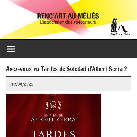
Aller
Renc'Art
Association
au
de
au
contenu
spectateurs
du
Méliès
cinéma
Le
Méliès
de
Avez-vous vu Tardes de Soledad d’Albert Serra ?
Montreuil
19/04/2025
Isabelle
Devaux