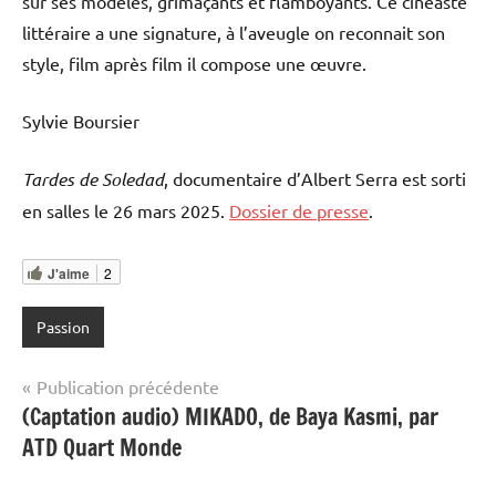
sur ses modèles, grimaçants et flamboyants. Ce cinéaste
littéraire a une signature, à l’aveugle on reconnait son
style, film après film il compose une œuvre.
Sylvie Boursier
Tardes de Soledad
, documentaire d’Albert Serra est sorti
en salles le 26 mars 2025.
Dossier de presse
.
J'aime
2
Passion
Navigation
Publication précédente
(Captation audio) MIKADO, de Baya Kasmi, par
de
ATD Quart Monde
l’article