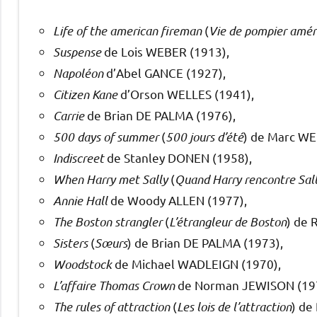
Life of the american fireman
(
Vie de pompier amér
Suspense
de Lois WEBER (1913),
Napoléon
d’Abel GANCE (1927),
Citizen Kane
d’Orson WELLES (1941),
Carrie
de Brian DE PALMA (1976),
500 days of summer
(
500 jours d’été
) de Marc WE
Indiscreet
de Stanley DONEN (1958),
When Harry met Sally
(
Quand Harry rencontre Sal
Annie Hall
de Woody ALLEN (1977),
The Boston strangler
(
L’étrangleur de Boston
) de 
Sisters
(
Sœurs
) de Brian DE PALMA (1973),
Woodstock
de Michael WADLEIGN (1970),
L’affaire Thomas Crown
de Norman JEWISON (19
The rules of attraction
(
Les lois de l’attraction
) de