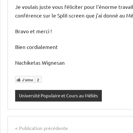
Je voulais juste vous féliciter pour l’énorme trava
conférence sur le Split-screen que j’ai donné au Mé
Bravo et merci !
Bien cordialement
Nachiketas Wignesan
J'aime
2
Université Populaire et Cours au Méliès
Navigation
Publication précédente