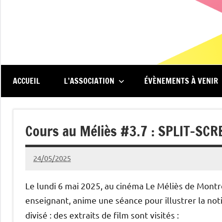
Aller
au
contenu
Renc'Art
Association
de
au
spectateurs
du
ACCUEIL
L’ASSOCIATION
ÉVÈNEMENTS À VENIR
cinéma
Méliès
Le
Méliès
Cours au Méliès #3.7 : SPLIT-SCR
de
Montreuil
24/05/2025
Michel
Podgoursky
Le lundi 6 mai 2025, au cinéma Le Méliès de Montr
enseignant, anime une séance pour illustrer la no
divisé : des extraits de film sont visités :