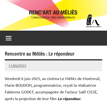
Aller
Renc'Art
Association
au
de
au
contenu
spectateurs
du
Méliès
cinéma
Le
Méliès
de
Rencontre au Méliès : Le répondeur
Montreuil
11/06/2025
Michel
Podgoursky
Vendredi 6 juin 2025, au cinéma Le Méliès de Montreuil,
Marie BOUDON, programmatrice, reçoit la réalisatrice
Fabienne GODET, accompagnée de l’acteur Salif CISSÉ,
après la projection de leur film
Le répondeur
.