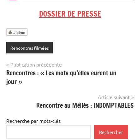
DOSSIER DE PRESSE
J'aime
Rencontres filmées
Navigation
Publication précédente
Rencontres : « Les mots qu’elles eurent un
de
jour »
l’article
Article suivant
Rencontre au Méliès : INDOMPTABLES
Recherche par mots-clés
Rechercher