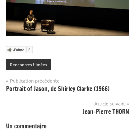
J'aime
2
Rencontres filmées
Navigation
Publication précédente
Portrait of Jason, de Shirley Clarke (1966)
de
l’article
Article suivant
Jean-Pierre THORN
Un commentaire