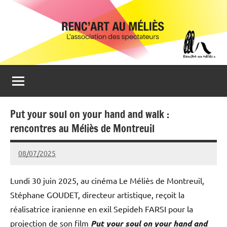
Aller
Renc'Art
Association
au
de
au
contenu
spectateurs
du
Méliès
cinéma
Le
Méliès
de
Put your soul on your hand and walk :
Montreuil
rencontres au Méliès de Montreuil
08/07/2025
Michel
1
Podgoursky
commentaire
Lundi 30 juin 2025, au cinéma Le Méliès de Montreuil,
Stéphane GOUDET, directeur artistique, reçoit la
réalisatrice iranienne en exil Sepideh FARSI pour la
projection de son film
Put your soul on your hand and