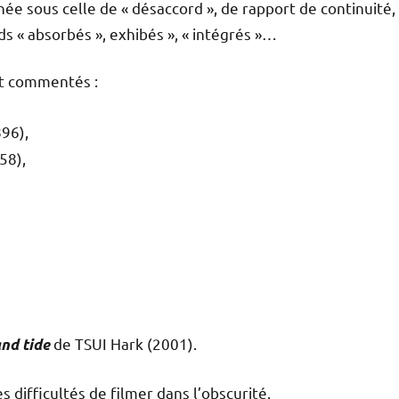
hée sous celle de « désaccord », de rapport de continuité,
ds « absorbés », exhibés », « intégrés »…
ont commentés :
96),
58),
de TSUI Hark (2001).
nd tide
 difficultés de filmer dans l’obscurité.