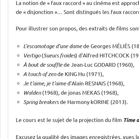
La notion de « faux raccord » au cinéma est approc
de « disjonction »… Sont distingués les faux raccor
Pour illustrer son propos, des extraits de films s
L’escamotage d’une dame
de Georges MÉLIÈS (18
Vertigo
(
Sueurs froides
) d’Alfred HITCHCOCK (19
À bout de souffle
de Jean-Luc GODARD (1960),
A touch of zen
de KING Hu (1971),
Je t’aime, je t’aime
d’Alain RESNAIS (1968),
Walden
(1968), de jonas MEKAS (1968),
Spring breakers
de Harmony kORINE (2013).
Le cours est le sujet de la projection du film
Time a
Excusez la qualité des images enregistrées, vues les