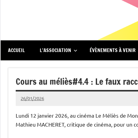
Aller
au
contenu
Renc'Art
Association
de
au
spectateurs
du
ACCUEIL
L’ASSOCIATION
ÉVÈNEMENTS À VENIR
cinéma
Méliès
Le
Méliès
Cours au méliès#4.4 : Le faux rac
de
Montreuil
26/01/2026
Michel
Podgoursky
Lundi 12 janvier 2026, au cinéma Le Méliès de Mont
Mathieu MACHERET, critique de cinéma, pour un cour