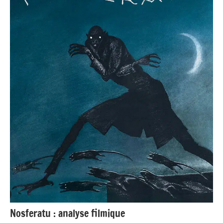
Populaire
et Cours
au Méliès
Nosferatu : analyse filmique