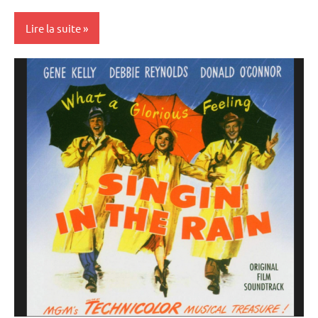
Lire la suite
Rencontres
filmées
Université
Populaire
et Cours
au Méliès