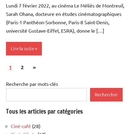
Lundi 7 février 2022, au cinéma Le Méliès de Montreuil,
Sarah Ohana, docteure en études cinématographiques
(Paris-1 Panthéon-Sorbonne, Paris-8 Saint-Denis,
université Gustave-Eiffel, ESRA), donne le […]
Lire la suite
Pagination
Articles
1
Rencontres
2
»
des
filmées
suivants
publications
Recherche par mots-clés
Université
Populaire
Rechercher
et Cours
au Méliès
Tous les articles par catégories
Ciné-café
(28)