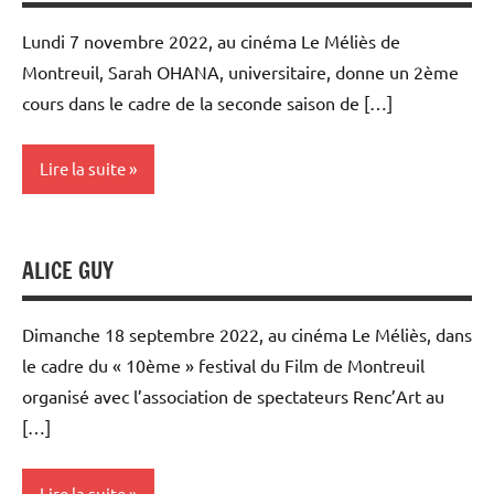
Lundi 7 novembre 2022, au cinéma Le Méliès de
Montreuil, Sarah OHANA, universitaire, donne un 2ème
cours dans le cadre de la seconde saison de […]
Lire la suite
Rencontres
filmées
ALICE GUY
Université
Populaire
Dimanche 18 septembre 2022, au cinéma Le Méliès, dans
et Cours
le cadre du « 10ème » festival du Film de Montreuil
au Méliès
organisé avec l’association de spectateurs Renc’Art au
[…]
Lire la suite