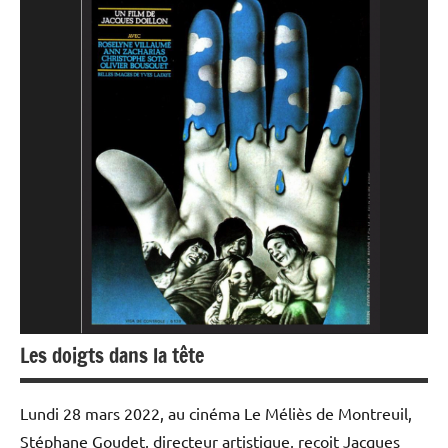
Université
Populaire
et Cours
au Méliès
Les doigts dans la tête
Lundi 28 mars 2022, au cinéma Le Méliès de Montreuil,
Stéphane Goudet, directeur artistique, reçoit Jacques