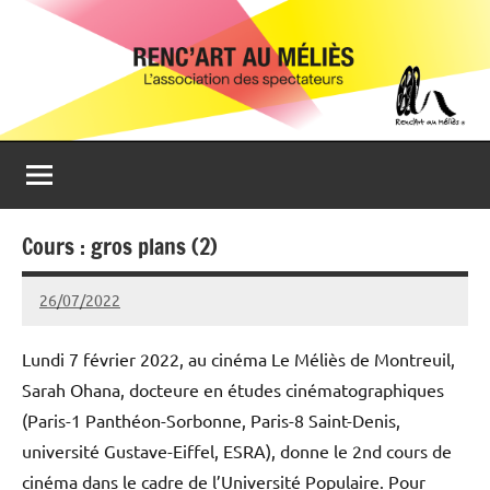
Aller
Renc'Art
Association
au
de
au
contenu
spectateurs
du
Méliès
cinéma
Le
Méliès
de
Cours : gros plans (2)
Montreuil
26/07/2022
Michel
Podgoursky
Lundi 7 février 2022, au cinéma Le Méliès de Montreuil,
Sarah Ohana, docteure en études cinématographiques
(Paris-1 Panthéon-Sorbonne, Paris-8 Saint-Denis,
université Gustave-Eiffel, ESRA), donne le 2nd cours de
cinéma dans le cadre de l’Université Populaire. Pour