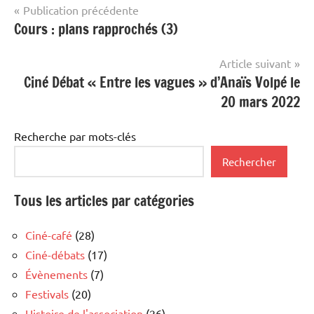
Navigation
Publication précédente
Cours : plans rapprochés (3)
de
l’article
Article suivant
Ciné Débat « Entre les vagues » d’Anaïs Volpé le
20 mars 2022
Recherche par mots-clés
Rechercher
Tous les articles par catégories
Ciné-café
(28)
Ciné-débats
(17)
Évènements
(7)
Festivals
(20)
Histoire de l'association
(26)