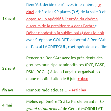
Renc’Art décide de réinvestir le cinéma,
[>
doc]
achète les 99 places (3 €) de la salle 3 et
18 avril
organise un apéritif à l’entrée du cinéma
:
discours de la présidente « dans l’arbre
« .
Débat clandestin (« subliminal ») dans le noir
avec Stéphane GOUDET, adhérent à Renc’Art
et Pascal LAGRIFFOUL, chef-opérateur du film
Rencontre Renc’Art avec les présidents des
groupes municipaux minoritaires (PCF, FASE,
22 avril
RSM, RGC…) à Jean-Lurçat > organisation
d’une manifestation le 8 juin
> doc
fin avril
Remous médiatiques…
> articles
Méliès éphémère#5 à La Parole errante :
Le
4 mai
grand retournement
de Gérard MORDILLAT