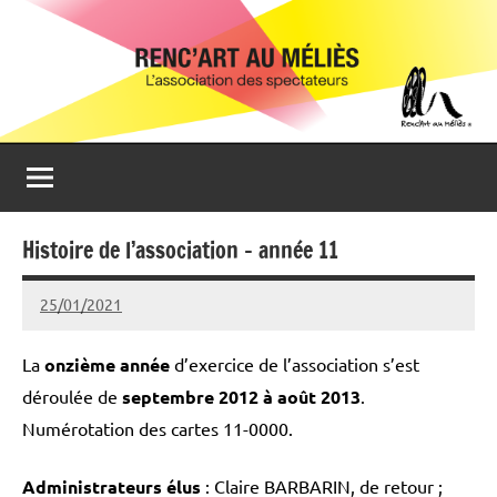
Aller
Renc'Art
Association
au
de
au
contenu
spectateurs
du
Méliès
cinéma
Le
Méliès
de
Histoire de l’association – année 11
Montreuil
25/01/2021
admin93100
La
onzième année
d’exercice de l’association s’est
déroulée de
septembre 2012 à août 2013
.
Numérotation des cartes 11-0000.
Administrateurs élus
: Claire BARBARIN, de retour ;