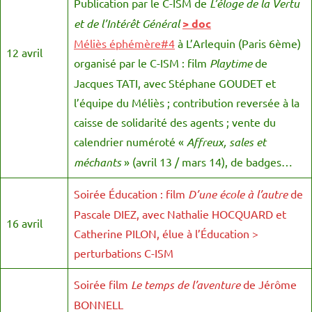
Publication par le C-ISM de
L’éloge de la Vertu
et de l’Intérêt Général
> doc
Méliès éphémère#4
à L’Arlequin (Paris 6ème)
12 avril
organisé par le C-ISM : film
Playtime
de
Jacques TATI, avec Stéphane GOUDET et
l’équipe du Méliès ; contribution reversée à la
caisse de solidarité des agents ; vente du
calendrier numéroté «
Affreux, sales et
méchants
» (avril 13 / mars 14), de badges…
Soirée Éducation : film
D’une école à l’autre
de
Pascale DIEZ, avec Nathalie HOCQUARD et
16 avril
Catherine PILON, élue à l’Éducation >
perturbations C-ISM
Soirée film
Le temps de l’aventure
de Jérôme
BONNELL