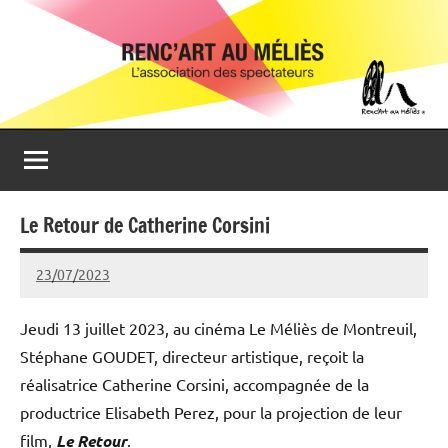
Aller
Renc'Art
Association
au
de
au
contenu
spectateurs
du
Méliès
cinéma
Le
Méliès
de
Le Retour de Catherine Corsini
Montreuil
23/07/2023
Isabelle
Devaux
Jeudi 13 juillet 2023, au cinéma Le Méliès de Montreuil,
Stéphane GOUDET, directeur artistique, reçoit la
réalisatrice Catherine Corsini, accompagnée de la
productrice Elisabeth Perez, pour la projection de leur
film,
Le
Retour
.