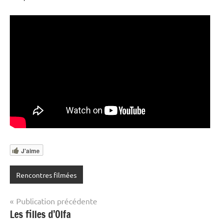
J'aime
Rencontres filmées
Navigation
Publication précédente
Les filles d’Olfa
de