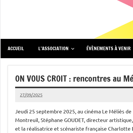
Aller
au
contenu
Renc'Art
Association
de
au
spectateurs
du
ACCUEIL
L’ASSOCIATION
ÉVÈNEMENTS À VENIR
cinéma
Méliès
Le
Méliès
ON VOUS CROIT : rencontres au Mé
de
Montreuil
27/09/2025
Michel
Podgoursky
Jeudi 25 septembre 2025, au cinéma Le Méliès de 
Montreuil, Stéphane GOUDET, directeur artistique,
et la réalisatrice et scénariste française Charl