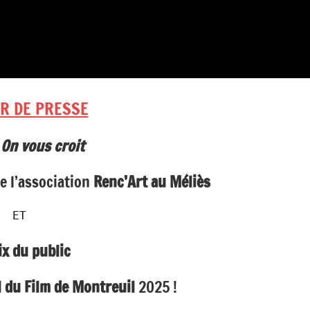
R DE PRESSE
m
On vous croit
e l’association
Renc’Art au Méliès
ET
ix du public
 du Film de Montreuil
2025 !