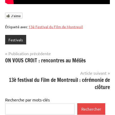
J'aime
Étiqueté avec
13è Festival du Film de Montreuil
Festivals
Navigation
Publication précédente
ON VOUS CROIT : rencontres au Méliès
de
l’article
Article suivant
13è festival du Film de Montreuil : cérémonie de
clôture
Recherche par mots-clés
Rechercher