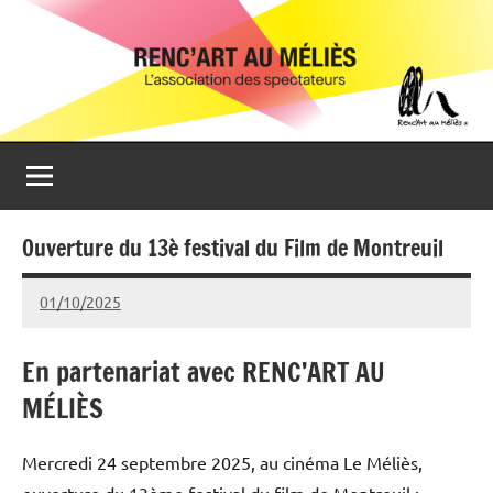
Aller
Renc'Art
Association
au
de
au
contenu
spectateurs
du
Méliès
cinéma
Le
Méliès
de
Ouverture du 13è festival du Film de Montreuil
Montreuil
01/10/2025
Michel
Podgoursky
En partenariat avec RENC’ART AU
MÉLIÈS
Mercredi 24 septembre 2025, au cinéma Le Méliès,
ouverture du 13ème festival du film de Montreuil :