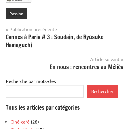
Passion
Navigation
Publication précédente
Cannes à Paris # 3 : Soudain, de Ryūsuke
de
Hamaguchi
l’article
Article suivant
En nous : rencontres au Méliès
Recherche par mots-clés
Rechercher
Tous les articles par catégories
Ciné-café
(28)