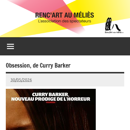
Aller
Renc'Art
Association
au
de
au
contenu
spectateurs
du
Méliès
cinéma
Le
Méliès
de
Obsession, de Curry Barker
Montreuil
30/05/2026
Isabelle
Devaux