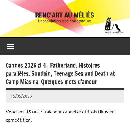
Aller
Renc'Art
Association
au
de
au
contenu
spectateurs
du
Méliès
cinéma
Le
Méliès
de
Cannes 2026 # 4 : Fatherland, Histoires
Montreuil
parallèles, Soudain, Teenage Sex and Death at
Camp Miasma, Quelques mots d’amour
15/05/2026
Isabelle
Devaux
Vendredi 15 mai : fraîcheur cannoise et trois films en
compétition.