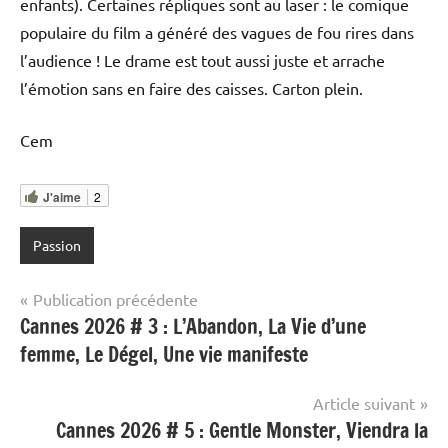
enfants). Certaines répliques sont au laser : le comique
populaire du film a généré des vagues de fou rires dans
l’audience ! Le drame est tout aussi juste et arrache
l’émotion sans en faire des caisses. Carton plein.
Cem
J'aime
2
Passion
Navigation
Publication précédente
Cannes 2026 # 3 : L’Abandon, La Vie d’une
de
femme, Le Dégel, Une vie manifeste
l’article
Article suivant
Cannes 2026 # 5 : Gentle Monster, Viendra la